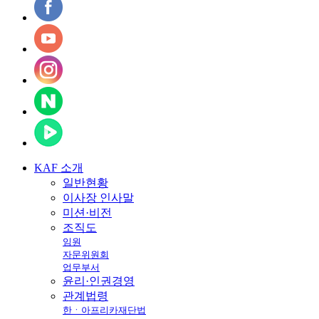
KAF
소개
일반현황
이사장 인사말
미션·비전
조직도
임원
자문위원회
업무부서
윤리·인권경영
관계법령
한ㆍ아프리카재단법