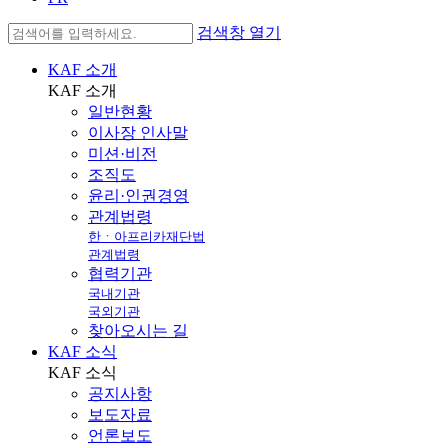
검색창 열기
KAF 소개
KAF
소개
일반현황
이사장 인사말
미션·비전
조직도
윤리·인권경영
관계법령
한ㆍ아프리카재단법
관계법령
협력기관
국내기관
국외기관
찾아오시는 길
KAF 소식
KAF
소식
공지사항
보도자료
언론보도