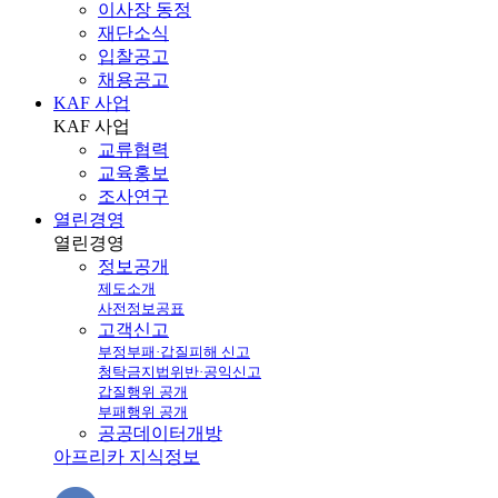
이사장 동정
재단소식
입찰공고
채용공고
KAF 사업
KAF
사업
교류협력
교육홍보
조사연구
열린경영
열린
경영
정보공개
제도소개
사전정보공표
고객신고
부정부패·갑질피해 신고
청탁금지법위반·공익신고
갑질행위 공개
부패행위 공개
공공데이터개방
아프리카 지식정보