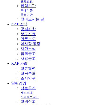
관계법령
협력기관
국내기관
국외기관
찾아오시는 길
KAF
소식
공지사항
보도자료
언론보도
이사장 동정
재단소식
입찰공고
채용공고
KAF
사업
교류협력
교육홍보
조사연구
열린
경영
정보공개
제도소개
사전정보공표
고객신고