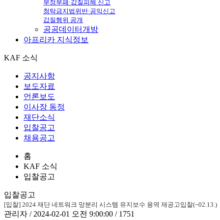
부정부패·갑질피해 신고
청탁금지법위반·공익신고
갑질행위 공개
공공데이터개방
아프리카
지식정보
KAF 소식
공지사항
보도자료
언론보도
이사장 동정
재단소식
입찰공고
채용공고
홈
KAF 소식
입찰공고
입찰공고
[입찰] 2024 재단 네트워크 망분리 시스템 유지보수 용역 재공고입찰(~02.13.)
관리자 / 2024-02-01 오전 9:00:00 / 1751