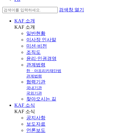
검색창 열기
KAF 소개
KAF
소개
일반현황
이사장 인사말
미션·비전
조직도
윤리·인권경영
관계법령
한ㆍ아프리카재단법
관계법령
협력기관
국내기관
국외기관
찾아오시는 길
KAF 소식
KAF
소식
공지사항
보도자료
언론보도