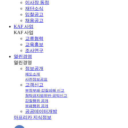
이사장 동정
재단소식
입찰공고
채용공고
KAF 사업
KAF
사업
교류협력
교육홍보
조사연구
열린경영
열린
경영
정보공개
제도소개
사전정보공표
고객신고
부정부패·갑질피해 신고
청탁금지법위반·공익신고
갑질행위 공개
부패행위 공개
공공데이터개방
아프리카 지식정보