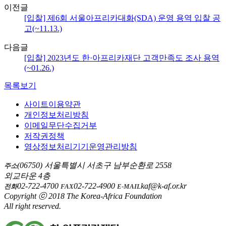
이전글
[입찰] 제6회 서울아프리카대화(SDA) 운영 용역 입찰 공
고(~11.13.)
다음글
[입찰] 2023년도 한·아프리카재단 고객만족도 조사 용역
(~01.26.)
목록보기
사이트이용약관
개인정보처리방침
이메일무단수집거부
저작권정책
영상정보처리기기운영관리방침
(06750) 서울특별시 서초구 남부순환로 2558
주소
외교타운 4층
02-722-4700
02-722-4900
kaf@k-af.or.kr
전화
FAX
E-MAIL
Copyright ⓒ 2018 The Korea-Africa Foundation
All right reserved.