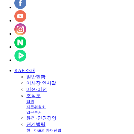
KAF
소개
일반현황
이사장 인사말
미션·비전
조직도
임원
자문위원회
업무부서
윤리·인권경영
관계법령
한ㆍ아프리카재단법