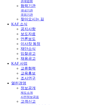
관계법령
협력기관
국내기관
국외기관
찾아오시는 길
KAF
소식
공지사항
보도자료
언론보도
이사장 동정
재단소식
입찰공고
채용공고
KAF
사업
교류협력
교육홍보
조사연구
열린
경영
정보공개
제도소개
사전정보공표
고객신고