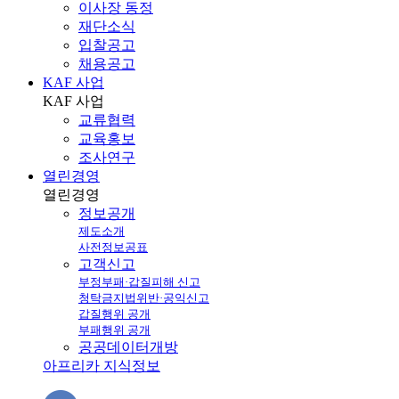
이사장 동정
재단소식
입찰공고
채용공고
KAF 사업
KAF
사업
교류협력
교육홍보
조사연구
열린경영
열린
경영
정보공개
제도소개
사전정보공표
고객신고
부정부패·갑질피해 신고
청탁금지법위반·공익신고
갑질행위 공개
부패행위 공개
공공데이터개방
아프리카 지식정보