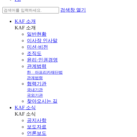
검색창 열기
KAF 소개
KAF
소개
일반현황
이사장 인사말
미션·비전
조직도
윤리·인권경영
관계법령
한ㆍ아프리카재단법
관계법령
협력기관
국내기관
국외기관
찾아오시는 길
KAF 소식
KAF
소식
공지사항
보도자료
언론보도