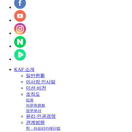
KAF
소개
일반현황
이사장 인사말
미션·비전
조직도
임원
자문위원회
업무부서
윤리·인권경영
관계법령
한ㆍ아프리카재단법