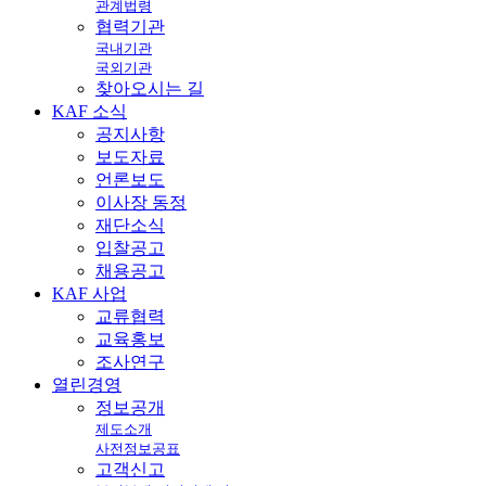
관계법령
협력기관
국내기관
국외기관
찾아오시는 길
KAF
소식
공지사항
보도자료
언론보도
이사장 동정
재단소식
입찰공고
채용공고
KAF
사업
교류협력
교육홍보
조사연구
열린
경영
정보공개
제도소개
사전정보공표
고객신고