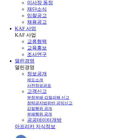
이사장 동정
재단소식
입찰공고
채용공고
KAF 사업
KAF
사업
교류협력
교육홍보
조사연구
열린경영
열린
경영
정보공개
제도소개
사전정보공표
고객신고
부정부패·갑질피해 신고
청탁금지법위반·공익신고
갑질행위 공개
부패행위 공개
공공데이터개방
아프리카 지식정보