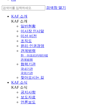
검색창 열기
KAF 소개
KAF
소개
일반현황
이사장 인사말
미션·비전
조직도
윤리·인권경영
관계법령
한ㆍ아프리카재단법
관계법령
협력기관
국내기관
국외기관
찾아오시는 길
KAF 소식
KAF
소식
공지사항
보도자료
언론보도