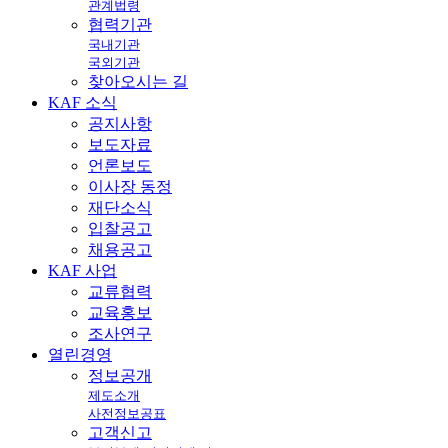
관계법령
협력기관
국내기관
국외기관
찾아오시는 길
KAF
소식
공지사항
보도자료
언론보도
이사장 동정
재단소식
입찰공고
채용공고
KAF
사업
교류협력
교육홍보
조사연구
열린
경영
정보공개
제도소개
사전정보공표
고객신고