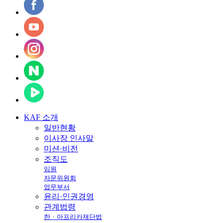
KAF
소개
일반현황
이사장 인사말
미션·비전
조직도
임원
자문위원회
업무부서
윤리·인권경영
관계법령
한ㆍ아프리카재단법