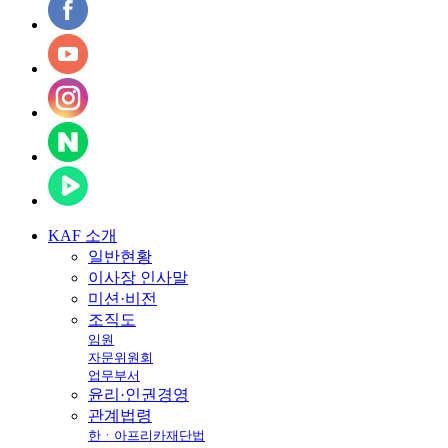
KAF
소개
일반현황
이사장 인사말
미션·비전
조직도
임원
자문위원회
업무부서
윤리·인권경영
관계법령
한ㆍ아프리카재단법