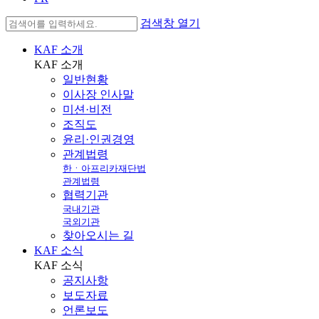
검색창 열기
KAF 소개
KAF
소개
일반현황
이사장 인사말
미션·비전
조직도
윤리·인권경영
관계법령
한ㆍ아프리카재단법
관계법령
협력기관
국내기관
국외기관
찾아오시는 길
KAF 소식
KAF
소식
공지사항
보도자료
언론보도