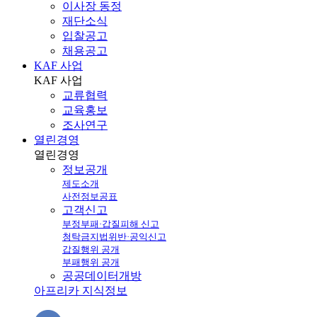
이사장 동정
재단소식
입찰공고
채용공고
KAF 사업
KAF
사업
교류협력
교육홍보
조사연구
열린경영
열린
경영
정보공개
제도소개
사전정보공표
고객신고
부정부패·갑질피해 신고
청탁금지법위반·공익신고
갑질행위 공개
부패행위 공개
공공데이터개방
아프리카 지식정보