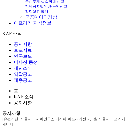
부정부패·갑질피해 신고
청탁금지법위반·공익신고
갑질행위 공개
공공데이터개방
아프리카
지식정보
KAF 소식
공지사항
보도자료
언론보도
이사장 동정
재단소식
입찰공고
채용공고
홈
KAF 소식
공지사항
공지사항
[유관기관] 서울대 아시아연구소 아시아-아프리카센터, 6월 서울대 아프리카
세미나