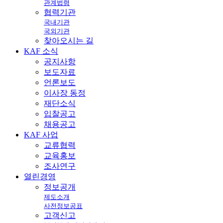
관계법령
협력기관
국내기관
국외기관
찾아오시는 길
KAF
소식
공지사항
보도자료
언론보도
이사장 동정
재단소식
입찰공고
채용공고
KAF
사업
교류협력
교육홍보
조사연구
열린
경영
정보공개
제도소개
사전정보공표
고객신고