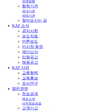
관계법령
협력기관
국내기관
국외기관
찾아오시는 길
KAF
소식
공지사항
보도자료
언론보도
이사장 동정
재단소식
입찰공고
채용공고
KAF
사업
교류협력
교육홍보
조사연구
열린
경영
정보공개
제도소개
사전정보공표
고객신고