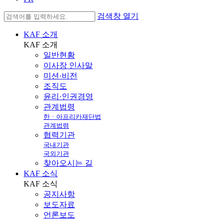
검색창 열기
KAF 소개
KAF
소개
일반현황
이사장 인사말
미션·비전
조직도
윤리·인권경영
관계법령
한ㆍ아프리카재단법
관계법령
협력기관
국내기관
국외기관
찾아오시는 길
KAF 소식
KAF
소식
공지사항
보도자료
언론보도