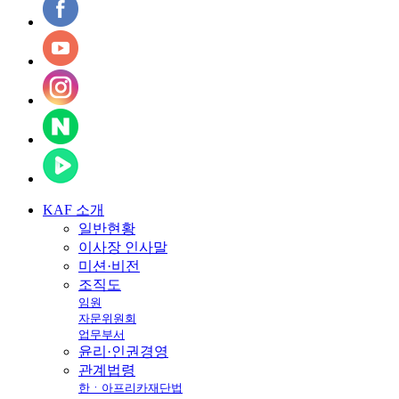
KAF
소개
일반현황
이사장 인사말
미션·비전
조직도
임원
자문위원회
업무부서
윤리·인권경영
관계법령
한ㆍ아프리카재단법