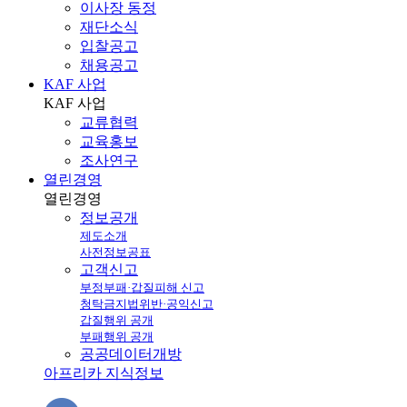
이사장 동정
재단소식
입찰공고
채용공고
KAF 사업
KAF
사업
교류협력
교육홍보
조사연구
열린경영
열린
경영
정보공개
제도소개
사전정보공표
고객신고
부정부패·갑질피해 신고
청탁금지법위반·공익신고
갑질행위 공개
부패행위 공개
공공데이터개방
아프리카 지식정보