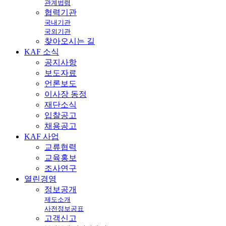
관계법령
협력기관
국내기관
국외기관
찾아오시는 길
KAF
소식
공지사항
보도자료
언론보도
이사장 동정
재단소식
입찰공고
채용공고
KAF
사업
교류협력
교육홍보
조사연구
열린
경영
정보공개
제도소개
사전정보공표
고객신고