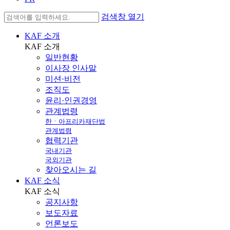
검색창 열기
KAF 소개
KAF
소개
일반현황
이사장 인사말
미션·비전
조직도
윤리·인권경영
관계법령
한ㆍ아프리카재단법
관계법령
협력기관
국내기관
국외기관
찾아오시는 길
KAF 소식
KAF
소식
공지사항
보도자료
언론보도