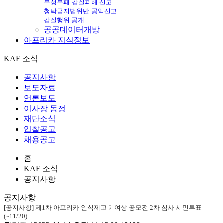
부정부패·갑질피해 신고
청탁금지법위반·공익신고
갑질행위 공개
공공데이터개방
아프리카
지식정보
KAF 소식
공지사항
보도자료
언론보도
이사장 동정
재단소식
입찰공고
채용공고
홈
KAF 소식
공지사항
공지사항
[공지사항] 제1차 아프리카 인식제고 기여상 공모전 2차 심사 시민투표
(~11/20)