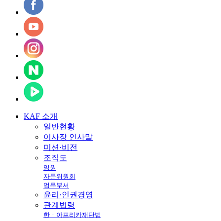
KAF
소개
일반현황
이사장 인사말
미션·비전
조직도
임원
자문위원회
업무부서
윤리·인권경영
관계법령
한ㆍ아프리카재단법