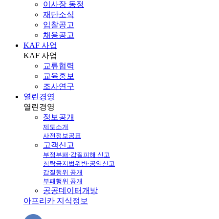
이사장 동정
재단소식
입찰공고
채용공고
KAF 사업
KAF
사업
교류협력
교육홍보
조사연구
열린경영
열린
경영
정보공개
제도소개
사전정보공표
고객신고
부정부패·갑질피해 신고
청탁금지법위반·공익신고
갑질행위 공개
부패행위 공개
공공데이터개방
아프리카 지식정보