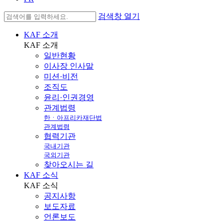
검색창 열기
KAF 소개
KAF
소개
일반현황
이사장 인사말
미션·비전
조직도
윤리·인권경영
관계법령
한ㆍ아프리카재단법
관계법령
협력기관
국내기관
국외기관
찾아오시는 길
KAF 소식
KAF
소식
공지사항
보도자료
언론보도