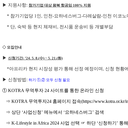
▶
지원사항:
참가기업 대상 왕복 항공임 100% 지원
* 참가기업당 1인, 인천-요하네스버그-다레살람-인천 이코노
*
단, 숙박 등 현지 체재비, 전시품 운송비 등 개별부담
◇ 모집안내
▶
신청기간: ’24. 5. 8.(수) ~ 5. 21.(화)
*
아프리카 현지 시장성 평가 통해 선정 예정이며, 신청 현황
▶
신청방법:
하기 ①,② 모두 신청 필요
①
KOTRA 무역투자 24 사이트를 통한 온라인 신청
⇒ KOTRA 무역투자24 홈페이지 접속(https://www.kotra.or.kr/ind
⇒
상단 ‘사업신청’ 메뉴에서 ‘요하네스버그’ 검색
⇒
K-Lifestyle in Africa 2024 사업 선택 ☞ 하단 ‘신청하기’