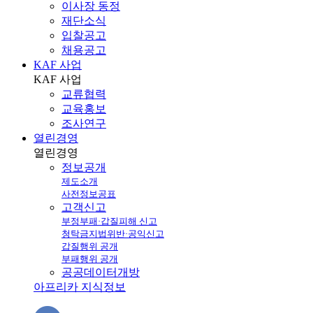
이사장 동정
재단소식
입찰공고
채용공고
KAF 사업
KAF
사업
교류협력
교육홍보
조사연구
열린경영
열린
경영
정보공개
제도소개
사전정보공표
고객신고
부정부패·갑질피해 신고
청탁금지법위반·공익신고
갑질행위 공개
부패행위 공개
공공데이터개방
아프리카 지식정보