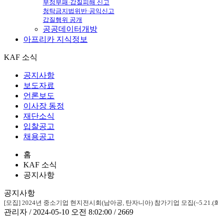
부정부패·갑질피해 신고
청탁금지법위반·공익신고
갑질행위 공개
공공데이터개방
아프리카
지식정보
KAF 소식
공지사항
보도자료
언론보도
이사장 동정
재단소식
입찰공고
채용공고
홈
KAF 소식
공지사항
공지사항
[모집] 2024년 중소기업 현지전시회(남아공, 탄자니아) 참가기업 모집(~5.21.(화
관리자 / 2024-05-10 오전 8:02:00 / 2669