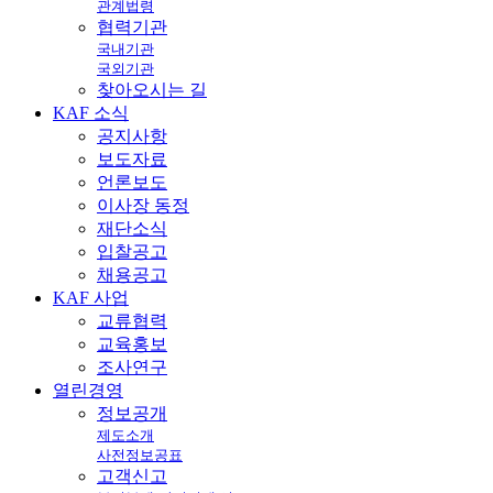
관계법령
협력기관
국내기관
국외기관
찾아오시는 길
KAF
소식
공지사항
보도자료
언론보도
이사장 동정
재단소식
입찰공고
채용공고
KAF
사업
교류협력
교육홍보
조사연구
열린
경영
정보공개
제도소개
사전정보공표
고객신고