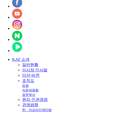
KAF
소개
일반현황
이사장 인사말
미션·비전
조직도
임원
자문위원회
업무부서
윤리·인권경영
관계법령
한ㆍ아프리카재단법