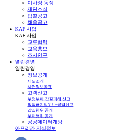
이사장 동정
재단소식
입찰공고
채용공고
KAF 사업
KAF
사업
교류협력
교육홍보
조사연구
열린경영
열린
경영
정보공개
제도소개
사전정보공표
고객신고
부정부패·갑질피해 신고
청탁금지법위반·공익신고
갑질행위 공개
부패행위 공개
공공데이터개방
아프리카 지식정보