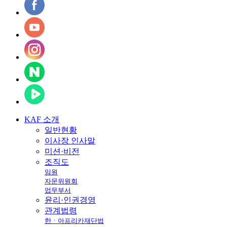
KAF
소개
일반현황
이사장 인사말
미션·비전
조직도
임원
자문위원회
업무부서
윤리·인권경영
관계법령
한ㆍ아프리카재단법