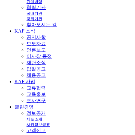
관계법령
협력기관
국내기관
국외기관
찾아오시는 길
KAF
소식
공지사항
보도자료
언론보도
이사장 동정
재단소식
입찰공고
채용공고
KAF
사업
교류협력
교육홍보
조사연구
열린
경영
정보공개
제도소개
사전정보공표
고객신고