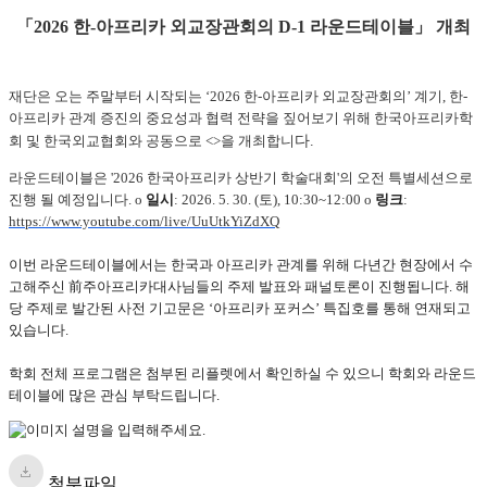
「
2026 한-아프리카 외교장관회의 D-1 라운드테이블
」
개최
재단은 오는 주말부터 시작되는 ‘2026 한-아프리카 외교장관회의’ 계기, 한-
아프리카 관계 증진의 중요성과 협력 전략을 짚어보기 위해 한국아프리카학
회 및 한국외교협회와 공
동으로 <
>을 개최합니
다.
라운드테이블은 '2026 한국아프리카 상반기 학술대회'의 오전 특별세션으로
진행 될 예정입니다. o
일시
: 2026. 5. 30. (토), 10:30~12:00 o
링크
:
https://www.youtube.com/live/UuUtkYiZdXQ
이번 라운드테이블에서는 한국과 아프리카 관계를 위해 다년간 현장에서 수
고해주신 前주아프리카대사님들의 주제 발표와 패널토론이 진행됩니다. 해
당 주제로 발간된 사전 기고문은 ‘아프리카 포커스’ 특집호를 통해 연재되고 
있습니다.

학회 전체 프로그램은 첨부된 리플렛에서 확인하실 수 있으니 학회와 라운드
테이블에 많은 관심 부탁드립니다.
첨부파일