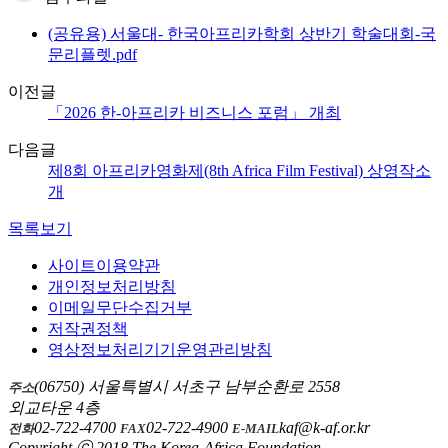
(공유용) 서울대- 한국아프리카학회 상반기 학술대회-국
문리플렛.pdf
이전글
「2026 한-아프리카 비즈니스 포럼」 개최
다음글
제8회 아프리카영화제(8th Africa Film Festival) 상영작소
개
목록보기
사이트이용약관
개인정보처리방침
이메일무단수집거부
저작권정책
영상정보처리기기운영관리방침
(06750) 서울특별시 서초구 남부순환로 2558
주소
외교타운 4층
02-722-4700
02-722-4900
kaf@k-af.or.kr
전화
FAX
E-MAIL
Copyright ⓒ 2018 The Korea-Africa Foundation