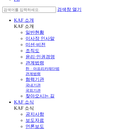
검색창 열기
KAF 소개
KAF
소개
일반현황
이사장 인사말
미션·비전
조직도
윤리·인권경영
관계법령
한ㆍ아프리카재단법
관계법령
협력기관
국내기관
국외기관
찾아오시는 길
KAF 소식
KAF
소식
공지사항
보도자료
언론보도