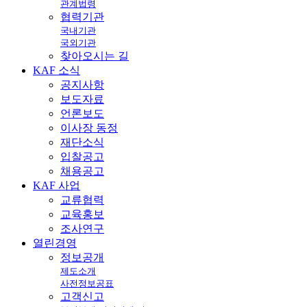
관계법령
협력기관
국내기관
국외기관
찾아오시는 길
KAF
소식
공지사항
보도자료
언론보도
이사장 동정
재단소식
입찰공고
채용공고
KAF
사업
교류협력
교육홍보
조사연구
열린
경영
정보공개
제도소개
사전정보공표
고객신고