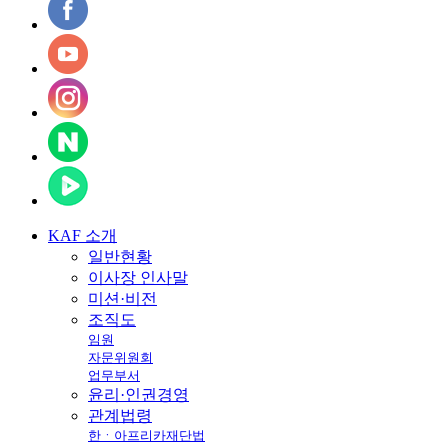
KAF
소개
일반현황
이사장 인사말
미션·비전
조직도
임원
자문위원회
업무부서
윤리·인권경영
관계법령
한ㆍ아프리카재단법