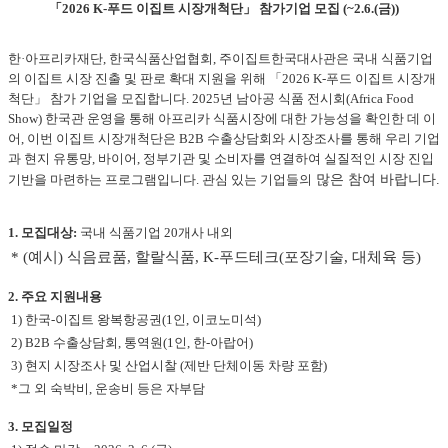
「2026 K-푸드 이집트 시장개척단」 참가기업 모집 (~2.6.(금))
한·아프리카재단, 한국식품산업협회, 주이집트한국대사관은 국내 식품기업
의 이집트 시장 진출 및 판로 확대 지원을 위해 「2026 K-푸드 이집트 시장개
척단」 참가 기업을 모집합니다. 2025년 남아공 식품 전시회(Africa Food
Show) 한국관 운영을 통해 아프리카 식품시장에 대한 가능성을 확인한 데 이
어, 이번 이집트 시장개척단은 B2B 수출상담회와 시장조사를 통해 우리 기업
과 현지 유통망, 바이어, 정부기관 및 소비자를 연결하여 실질적인 시장 진입
기반을 마련하는 프로그램입니다. 관심 있는 기업들의
많은 참여 바랍니다.
1. 모집대상:
국내 식품기업 20개사 내외
* (예시)
식음료품
,
할랄식품
, K-
푸드테크
(
포장기술
,
대체육 등
)
2. 주요 지원내용
1) 한국-이집트 왕복항공권(1인, 이코노미석)
2) B2B 수출상담회, 통역원(1인, 한-아랍어)
3) 현지 시장조사 및 산업시찰 (제반 단체이동 차량 포함)
*그 외 숙박비, 운송비 등은 자부담
3. 모집일정