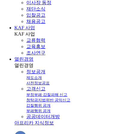
이사장 동정
재단소식
입찰공고
채용공고
KAF 사업
KAF
사업
교류협력
교육홍보
조사연구
열린경영
열린
경영
정보공개
제도소개
사전정보공표
고객신고
부정부패·갑질피해 신고
청탁금지법위반·공익신고
갑질행위 공개
부패행위 공개
공공데이터개방
아프리카 지식정보