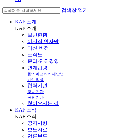
검색창 열기
KAF 소개
KAF
소개
일반현황
이사장 인사말
미션·비전
조직도
윤리·인권경영
관계법령
한ㆍ아프리카재단법
관계법령
협력기관
국내기관
국외기관
찾아오시는 길
KAF 소식
KAF
소식
공지사항
보도자료
언론보도