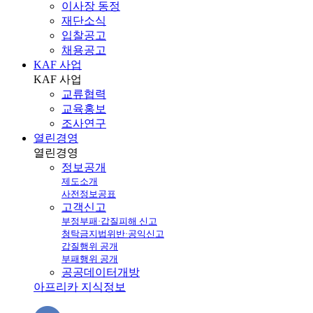
이사장 동정
재단소식
입찰공고
채용공고
KAF 사업
KAF
사업
교류협력
교육홍보
조사연구
열린경영
열린
경영
정보공개
제도소개
사전정보공표
고객신고
부정부패·갑질피해 신고
청탁금지법위반·공익신고
갑질행위 공개
부패행위 공개
공공데이터개방
아프리카 지식정보