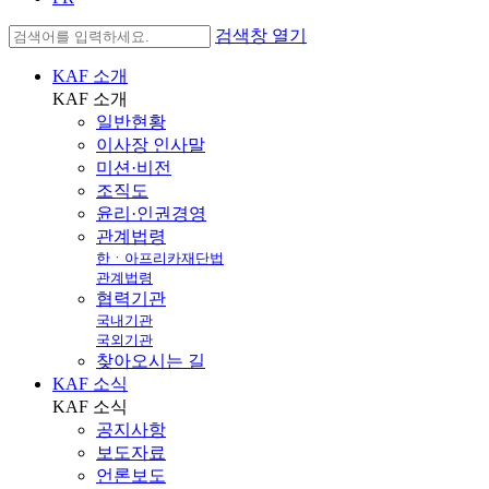
검색창 열기
KAF 소개
KAF
소개
일반현황
이사장 인사말
미션·비전
조직도
윤리·인권경영
관계법령
한ㆍ아프리카재단법
관계법령
협력기관
국내기관
국외기관
찾아오시는 길
KAF 소식
KAF
소식
공지사항
보도자료
언론보도