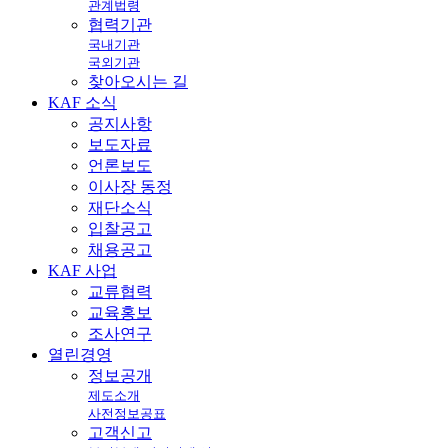
관계법령
협력기관
국내기관
국외기관
찾아오시는 길
KAF
소식
공지사항
보도자료
언론보도
이사장 동정
재단소식
입찰공고
채용공고
KAF
사업
교류협력
교육홍보
조사연구
열린
경영
정보공개
제도소개
사전정보공표
고객신고