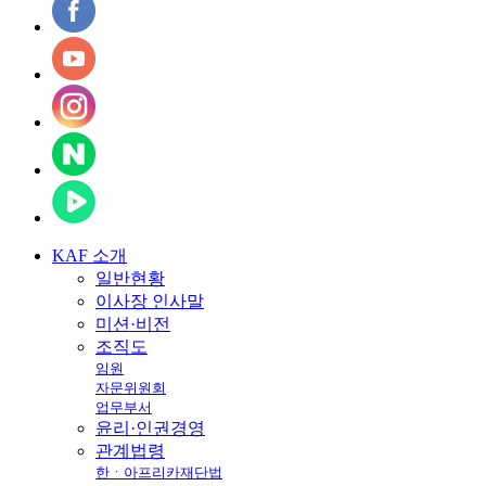
KAF
소개
일반현황
이사장 인사말
미션·비전
조직도
임원
자문위원회
업무부서
윤리·인권경영
관계법령
한ㆍ아프리카재단법