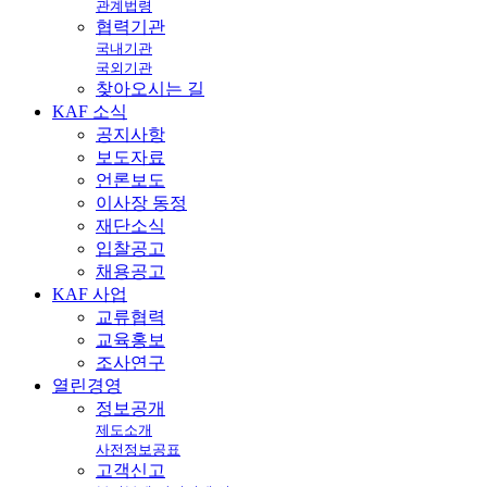
관계법령
협력기관
국내기관
국외기관
찾아오시는 길
KAF
소식
공지사항
보도자료
언론보도
이사장 동정
재단소식
입찰공고
채용공고
KAF
사업
교류협력
교육홍보
조사연구
열린
경영
정보공개
제도소개
사전정보공표
고객신고