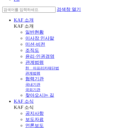
검색창 열기
KAF 소개
KAF
소개
일반현황
이사장 인사말
미션·비전
조직도
윤리·인권경영
관계법령
한ㆍ아프리카재단법
관계법령
협력기관
국내기관
국외기관
찾아오시는 길
KAF 소식
KAF
소식
공지사항
보도자료
언론보도