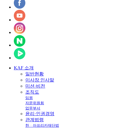
KAF
소개
일반현황
이사장 인사말
미션·비전
조직도
임원
자문위원회
업무부서
윤리·인권경영
관계법령
한ㆍ아프리카재단법