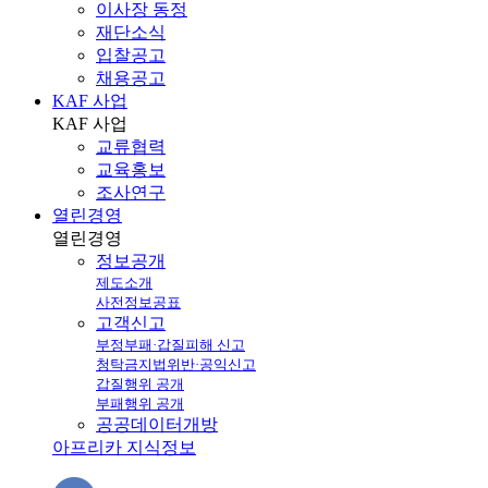
이사장 동정
재단소식
입찰공고
채용공고
KAF 사업
KAF
사업
교류협력
교육홍보
조사연구
열린경영
열린
경영
정보공개
제도소개
사전정보공표
고객신고
부정부패·갑질피해 신고
청탁금지법위반·공익신고
갑질행위 공개
부패행위 공개
공공데이터개방
아프리카 지식정보