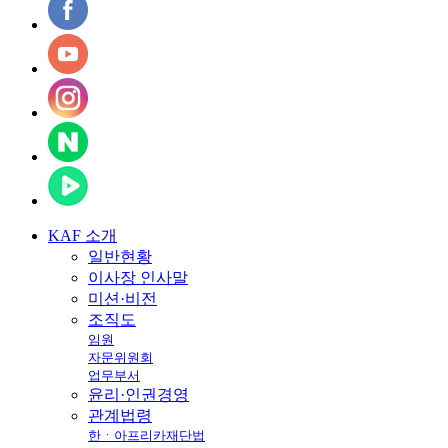
KAF
소개
일반현황
이사장 인사말
미션·비전
조직도
임원
자문위원회
업무부서
윤리·인권경영
관계법령
한ㆍ아프리카재단법