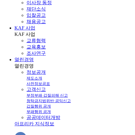
이사장 동정
재단소식
입찰공고
채용공고
KAF 사업
KAF
사업
교류협력
교육홍보
조사연구
열린경영
열린
경영
정보공개
제도소개
사전정보공표
고객신고
부정부패·갑질피해 신고
청탁금지법위반·공익신고
갑질행위 공개
부패행위 공개
공공데이터개방
아프리카 지식정보