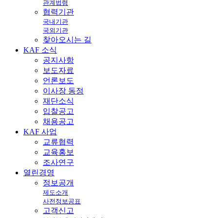
관계법령
협력기관
국내기관
국외기관
찾아오시는 길
KAF
소식
공지사항
보도자료
언론보도
이사장 동정
재단소식
입찰공고
채용공고
KAF
사업
교류협력
교육홍보
조사연구
열린
경영
정보공개
제도소개
사전정보공표
고객신고