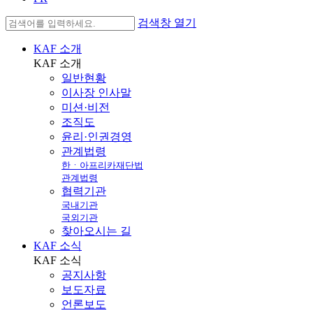
검색창 열기
KAF 소개
KAF
소개
일반현황
이사장 인사말
미션·비전
조직도
윤리·인권경영
관계법령
한ㆍ아프리카재단법
관계법령
협력기관
국내기관
국외기관
찾아오시는 길
KAF 소식
KAF
소식
공지사항
보도자료
언론보도