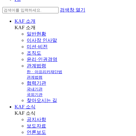
검색창 열기
KAF 소개
KAF
소개
일반현황
이사장 인사말
미션·비전
조직도
윤리·인권경영
관계법령
한ㆍ아프리카재단법
관계법령
협력기관
국내기관
국외기관
찾아오시는 길
KAF 소식
KAF
소식
공지사항
보도자료
언론보도