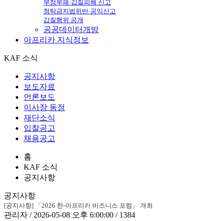
부정부패·갑질피해 신고
청탁금지법위반·공익신고
갑질행위 공개
공공데이터개방
아프리카
지식정보
KAF 소식
공지사항
보도자료
언론보도
이사장 동정
재단소식
입찰공고
채용공고
홈
KAF 소식
공지사항
공지사항
[공지사항] 「2026 한-아프리카 비즈니스 포럼」 개최
관리자 / 2026-05-08 오후 6:00:00 / 1384