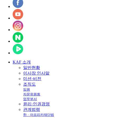
KAF
소개
일반현황
이사장 인사말
미션·비전
조직도
임원
자문위원회
업무부서
윤리·인권경영
관계법령
한ㆍ아프리카재단법