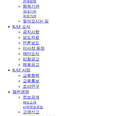
관계법령
협력기관
국내기관
국외기관
찾아오시는 길
KAF
소식
공지사항
보도자료
언론보도
이사장 동정
재단소식
입찰공고
채용공고
KAF
사업
교류협력
교육홍보
조사연구
열린
경영
정보공개
제도소개
사전정보공표
고객신고