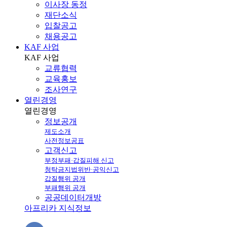
이사장 동정
재단소식
입찰공고
채용공고
KAF 사업
KAF
사업
교류협력
교육홍보
조사연구
열린경영
열린
경영
정보공개
제도소개
사전정보공표
고객신고
부정부패·갑질피해 신고
청탁금지법위반·공익신고
갑질행위 공개
부패행위 공개
공공데이터개방
아프리카 지식정보