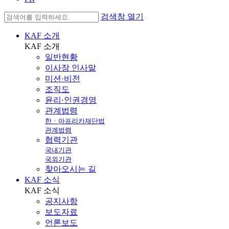
검색창 열기
KAF 소개
KAF
소개
일반현황
이사장 인사말
미션·비전
조직도
윤리·인권경영
관계법령
한ㆍ아프리카재단법
관계법령
협력기관
국내기관
국외기관
찾아오시는 길
KAF 소식
KAF
소식
공지사항
보도자료
언론보도