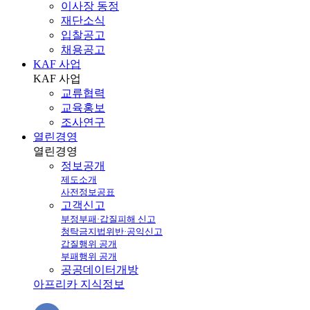
이사장 동정
재단소식
입찰공고
채용공고
KAF 사업
KAF
사업
교류협력
교육홍보
조사연구
열린경영
열린
경영
정보공개
제도소개
사전정보공표
고객신고
부정부패·갑질피해 신고
청탁금지법위반·공익신고
갑질행위 공개
부패행위 공개
공공데이터개방
아프리카 지식정보