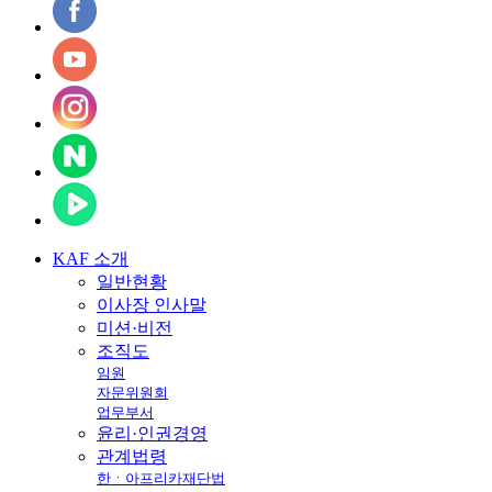
KAF
소개
일반현황
이사장 인사말
미션·비전
조직도
임원
자문위원회
업무부서
윤리·인권경영
관계법령
한ㆍ아프리카재단법