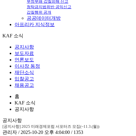
부정부패·갑질피해 신고
청탁금지법위반·공익신고
갑질행위 공개
공공데이터개방
아프리카
지식정보
KAF 소식
공지사항
보도자료
언론보도
이사장 동정
재단소식
입찰공고
채용공고
홈
KAF 소식
공지사항
공지사항
[공지사항] 2025 미래경제포럼 서포터즈 모집(~11.3.(월))
관리자 / 2025-10-20 오후 4:04:00 / 1353