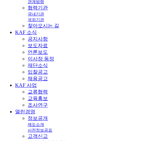
관계법령
협력기관
국내기관
국외기관
찾아오시는 길
KAF
소식
공지사항
보도자료
언론보도
이사장 동정
재단소식
입찰공고
채용공고
KAF
사업
교류협력
교육홍보
조사연구
열린
경영
정보공개
제도소개
사전정보공표
고객신고